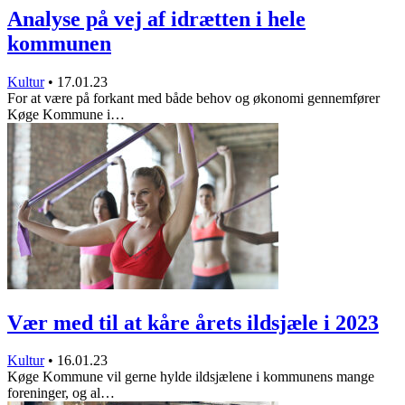
Analyse på vej af idrætten i hele
kommunen
Kultur
•
17.01.23
For at være på forkant med både behov og økonomi gennemfører
Køge Kommune i…
Vær med til at kåre årets ildsjæle i 2023
Kultur
•
16.01.23
Køge Kommune vil gerne hylde ildsjælene i kommunens mange
foreninger, og al…