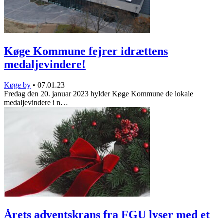
Køge Kommune fejrer idrættens
medaljevindere!
Køge by
•
07.01.23
Fredag den 20. januar 2023 hylder Køge Kommune de lokale
medaljevindere i n…
Årets adventskrans fra FGU lyser med et