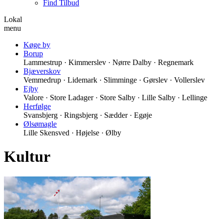
Find Tilbud
Lokal
menu
Køge by
Borup
Lammestrup · Kimmerslev · Nørre Dalby · Regnemark
Bjæverskov
Vemmedrup · Lidemark · Slimminge · Gørslev · Vollerslev
Ejby
Valore · Store Ladager · Store Salby · Lille Salby · Lellinge
Herfølge
Svansbjerg · Ringsbjerg · Sædder · Egøje
Ølsømagle
Lille Skensved · Højelse · Ølby
Kultur