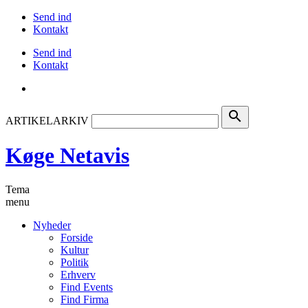
Send ind
Kontakt
Send ind
Kontakt
search
ARTIKELARKIV
Køge Netavis
Tema
menu
Nyheder
Forside
Kultur
Politik
Erhverv
Find Events
Find Firma