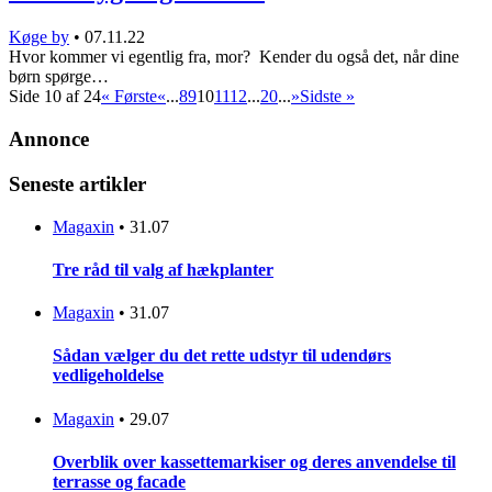
Køge by
•
07.11.22
Hvor kommer vi egentlig fra, mor? Kender du også det, når dine
børn spørge…
Side 10 af 24
« Første
«
...
8
9
10
11
12
...
20
...
»
Sidste »
Annonce
Seneste artikler
Magaxin
•
31.07
Tre råd til valg af hækplanter
Magaxin
•
31.07
Sådan vælger du det rette udstyr til udendørs
vedligeholdelse
Magaxin
•
29.07
Overblik over kassettemarkiser og deres anvendelse til
terrasse og facade