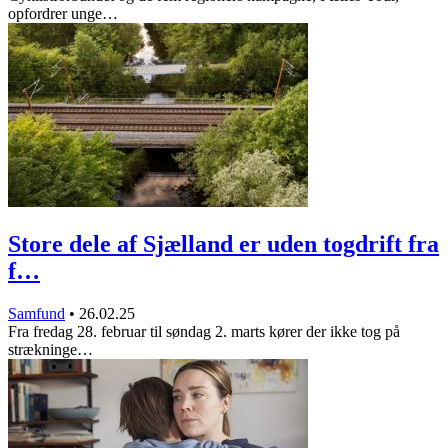
opfordrer unge…
Store dele af Sjælland er uden togdrift fra
f…
Samfund
•
26.02.25
Fra fredag 28. februar til søndag 2. marts kører der ikke tog på
strækninge…