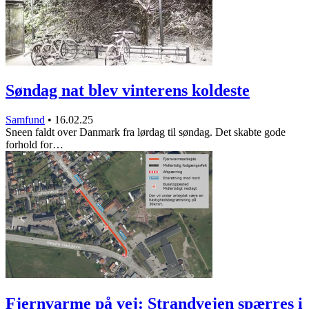
Søndag nat blev vinterens koldeste
Samfund
•
16.02.25
Sneen faldt over Danmark fra lørdag til søndag. Det skabte gode
forhold for…
Fjernvarme på vej: Strandvejen spærres i