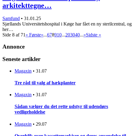
arkitekttegne…
Samfund
•
31.01.25
Sjællands Universitetshospital i Køge har fået en ny sterilcentral, og
her…
Side 8 af 71
« Første
«
...
6
7
8
9
10
...
20
30
40
...
»
Sidste »
Annonce
Seneste artikler
Magaxin
•
31.07
Tre råd til valg af hækplanter
Magaxin
•
31.07
Sådan vælger du det rette udstyr til udendørs
vedligeholdelse
Magaxin
•
29.07
Overblik over kassettemarkiser og deres anvendelse til