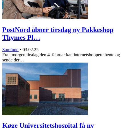
PostNord åbner tirsdag ny Pakkeshop
Thymes Pl…
Samfund
•
03.02.25
Fra i morgen tirsdag den 4. februar kan internetshoppere hente og
sende der…
Køge Universitetshospital få ny