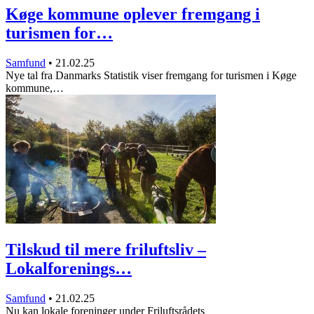
Køge kommune oplever fremgang i
turismen for…
Samfund
•
21.02.25
Nye tal fra Danmarks Statistik viser fremgang for turismen i Køge
kommune,…
Tilskud til mere friluftsliv –
Lokalforenings…
Samfund
•
21.02.25
Nu kan lokale foreninger under Friluftsrådets