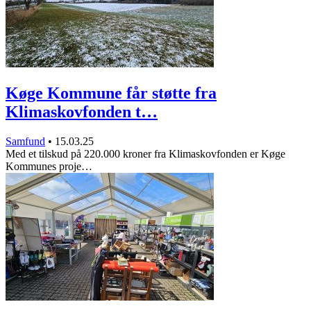
Køge Kommune får støtte fra
Klimaskovfonden t…
Samfund
•
15.03.25
Med et tilskud på 220.000 kroner fra Klimaskovfonden er Køge
Kommunes proje…