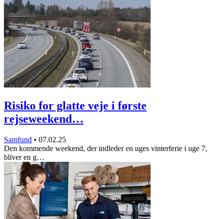
Risiko for glatte veje i første
rejseweekend…
Samfund
•
07.02.25
Den kommende weekend, der indleder en uges vinterferie i uge 7,
bliver en g…