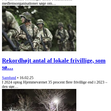
medlemsorganisationer søge om…
Rekordhøjt antal af lokale frivillige, som
sø…
Samfund
•
16.02.25
I 2024 optog Hjemmeværnet 35 procent flere frivillige end i 2023 –
den stør…