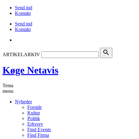
Send ind
Kontakt
Send ind
Kontakt
search
ARTIKELARKIV
Køge Netavis
Tema
menu
Nyheder
Forside
Kultur
Politik
Erhverv
Find Events
Find Firma