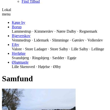
Find Tilbud
Lokal
menu
Køge by
Borup
Lammestrup · Kimmerslev · Nørre Dalby · Regnemark
Bjæverskov
Vemmedrup · Lidemark · Slimminge · Gørslev · Vollerslev
Ejby
Valore · Store Ladager · Store Salby · Lille Salby · Lellinge
Herfølge
Svansbjerg · Ringsbjerg · Sædder · Egøje
Ølsømagle
Lille Skensved · Højelse · Ølby
Samfund