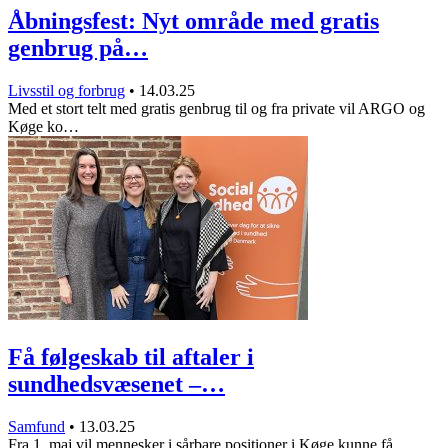
Åbningsfest: Nyt område med gratis
genbrug på…
Livsstil og forbrug
•
14.03.25
Med et stort telt med gratis genbrug til og fra private vil ARGO og
Køge ko…
Få følgeskab til aftaler i
sundhedsvæsenet –…
Samfund
•
13.03.25
Fra 1. maj vil mennesker i sårbare positioner i Køge kunne få