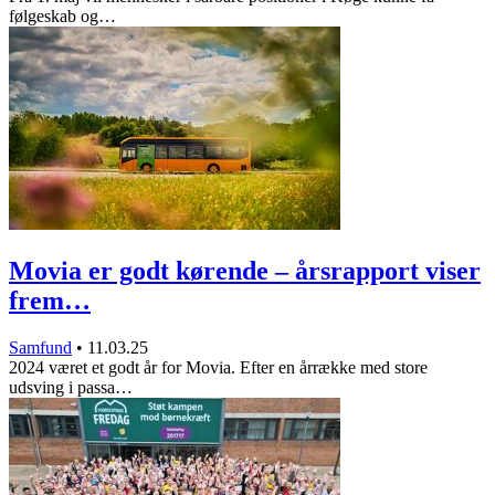
følgeskab og…
Movia er godt kørende – årsrapport viser
frem…
Samfund
•
11.03.25
2024 været et godt år for Movia. Efter en årrække med store
udsving i passa…