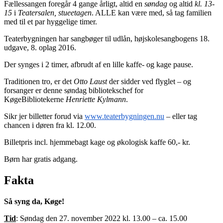
Fællessangen foregår 4 gange årligt, altid en
søndag
og altid
kl. 13-
15
i
Teatersalen, stueetagen
. ALLE kan være med, så tag familien
med til et par hyggelige timer.
Teaterbygningen har sangbøger til udlån, højskolesangbogens 18.
udgave, 8. oplag 2016.
Der synges i 2 timer, afbrudt af en lille kaffe- og kage pause.
Traditionen tro, er det
Otto Laust
der sidder ved flyglet – og
forsanger er denne søndag bibliotekschef for
KøgeBibliotekerne
Henriette Kylmann
.
Sikr jer billetter forud via
www.teaterbygningen.nu
– eller tag
chancen i døren fra kl. 12.00.
Billetpris incl. hjemmebagt kage og økologisk kaffe 60,- kr.
Børn har gratis adgang.
Fakta
Så syng da, Køge!
Tid
: Søndag
den 27. november 2022 kl. 13.00 – ca. 15.00