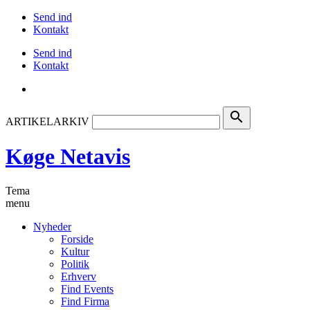
Send ind
Kontakt
Send ind
Kontakt
search
ARTIKELARKIV
Køge Netavis
Tema
menu
Nyheder
Forside
Kultur
Politik
Erhverv
Find Events
Find Firma