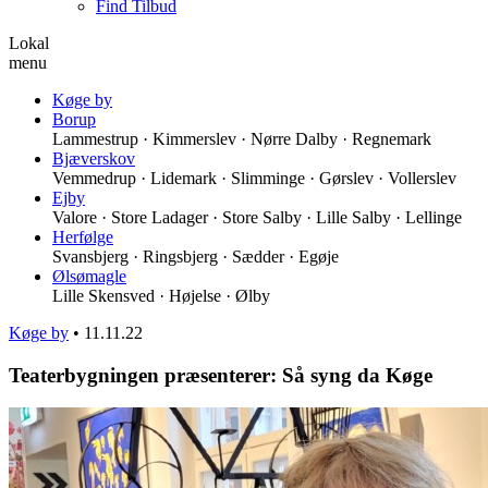
Find Tilbud
Lokal
menu
Køge by
Borup
Lammestrup · Kimmerslev · Nørre Dalby · Regnemark
Bjæverskov
Vemmedrup · Lidemark · Slimminge · Gørslev · Vollerslev
Ejby
Valore · Store Ladager · Store Salby · Lille Salby · Lellinge
Herfølge
Svansbjerg · Ringsbjerg · Sædder · Egøje
Ølsømagle
Lille Skensved · Højelse · Ølby
Køge by
•
11.11.22
Teaterbygningen præsenterer: Så syng da Køge