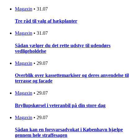
Magaxin
•
31.07
Tre råd til valg af hækplanter
Magaxin
•
31.07
Sådan vælger du det rette udstyr til udendørs
vedligeholdelse
Magaxin
•
29.07
Overblik over kassettemarkiser og deres anvendelse til
terrasse og facade
Magaxin
•
29.07
Bryllupskørsel i veteranbil på din store dag
Magaxin
•
29.07
Sådan kan en forsvarsadvokat i København hjælpe
gennem hele straffesagen