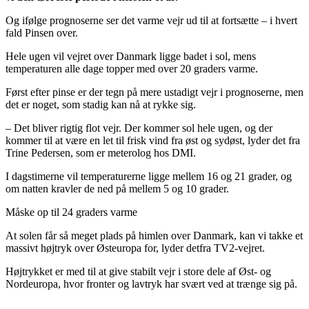
Og ifølge prognoserne ser det varme vejr ud til at fortsætte – i hvert
fald Pinsen over.
Hele ugen vil vejret over Danmark ligge badet i sol, mens
temperaturen alle dage topper med over 20 graders varme.
Først efter pinse er der tegn på mere ustadigt vejr i prognoserne, men
det er noget, som stadig kan nå at rykke sig.
– Det bliver rigtig flot vejr. Der kommer sol hele ugen, og der
kommer til at være en let til frisk vind fra øst og sydøst, lyder det fra
Trine Pedersen, som er meterolog hos DMI.
I dagstimerne vil temperaturerne ligge mellem 16 og 21 grader, og
om natten kravler de ned på mellem 5 og 10 grader.
Måske op til 24 graders varme
At solen får så meget plads på himlen over Danmark, kan vi takke et
massivt højtryk over Østeuropa for, lyder detfra TV2-vejret.
Højtrykket er med til at give stabilt vejr i store dele af Øst- og
Nordeuropa, hvor fronter og lavtryk har svært ved at trænge sig på.