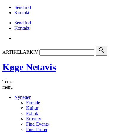
Send ind
Kontakt
Send ind
Kontakt
search
ARTIKELARKIV
Køge Netavis
Tema
menu
Nyheder
Forside
Kultur
Politik
Erhverv
Find Events
Find Firma