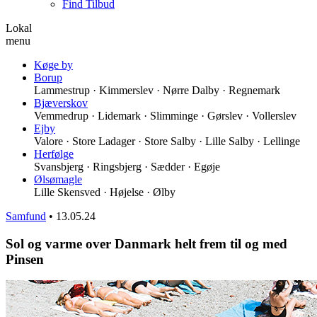
Find Tilbud
Lokal
menu
Køge by
Borup
Lammestrup · Kimmerslev · Nørre Dalby · Regnemark
Bjæverskov
Vemmedrup · Lidemark · Slimminge · Gørslev · Vollerslev
Ejby
Valore · Store Ladager · Store Salby · Lille Salby · Lellinge
Herfølge
Svansbjerg · Ringsbjerg · Sædder · Egøje
Ølsømagle
Lille Skensved · Højelse · Ølby
Samfund
•
13.05.24
Sol og varme over Danmark helt frem til og med
Pinsen