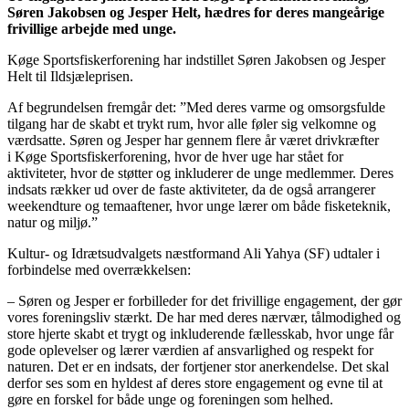
Søren Jakobsen og Jesper Helt, hædres for deres mangeårige
frivillige arbejde med unge.
Køge Sportsfiskerforening har indstillet Søren Jakobsen og Jesper
Helt til Ildsjæleprisen.
Af begrundelsen fremgår det: ”Med deres varme og omsorgsfulde
tilgang har de skabt et trykt rum, hvor alle føler sig velkomne og
værdsatte. Søren og Jesper har gennem flere år været drivkræfter
i Køge Sportsfiskerforening, hvor de hver uge har stået for
aktiviteter, hvor de støtter og inkluderer de unge medlemmer. Deres
indsats rækker ud over de faste aktiviteter, da de også arrangerer
weekendture og temaaftener, hvor unge lærer om både fisketeknik,
natur og miljø.”
Kultur- og Idrætsudvalgets næstformand Ali Yahya (SF) udtaler i
forbindelse med overrækkelsen:
– Søren og Jesper er forbilleder for det frivillige engagement, der gør
vores foreningsliv stærkt. De har med deres nærvær, tålmodighed og
store hjerte skabt et trygt og inkluderende fællesskab, hvor unge får
gode oplevelser og lærer værdien af ansvarlighed og respekt for
naturen. Det er en indsats, der fortjener stor anerkendelse. Det skal
derfor ses som en hyldest af deres store engagement og evne til at
gøre en forskel for både unge og foreningen som helhed.