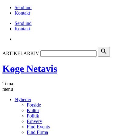
Send ind
Kontakt
Send ind
Kontakt
search
ARTIKELARKIV
Køge Netavis
Tema
menu
Nyheder
Forside
Kultur
Politik
Erhverv
Find Events
Find Firma