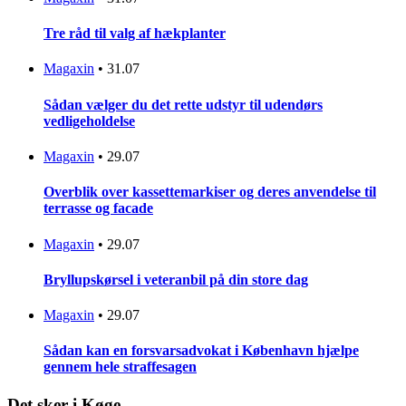
Tre råd til valg af hækplanter
Magaxin
•
31.07
Sådan vælger du det rette udstyr til udendørs
vedligeholdelse
Magaxin
•
29.07
Overblik over kassettemarkiser og deres anvendelse til
terrasse og facade
Magaxin
•
29.07
Bryllupskørsel i veteranbil på din store dag
Magaxin
•
29.07
Sådan kan en forsvarsadvokat i København hjælpe
gennem hele straffesagen
Det sker i Køge