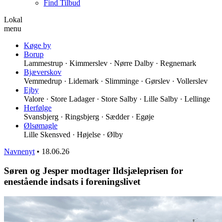
Find Tilbud
Lokal
menu
Køge by
Borup
Lammestrup · Kimmerslev · Nørre Dalby · Regnemark
Bjæverskov
Vemmedrup · Lidemark · Slimminge · Gørslev · Vollerslev
Ejby
Valore · Store Ladager · Store Salby · Lille Salby · Lellinge
Herfølge
Svansbjerg · Ringsbjerg · Sædder · Egøje
Ølsømagle
Lille Skensved · Højelse · Ølby
Navnenyt
•
18.06.26
Søren og Jesper modtager Ildsjæleprisen for
enestående indsats i foreningslivet