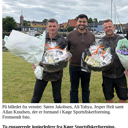
På billedet fra venstre: Søren Jakobsen, Ali Yahya, Jesper Helt samt
Allan Knudsen, der er formand i Køge Sportsfiskerforening.
Fremsendt foto.
To engagerede juniorledere fra Køge Sportsfiskerforening,