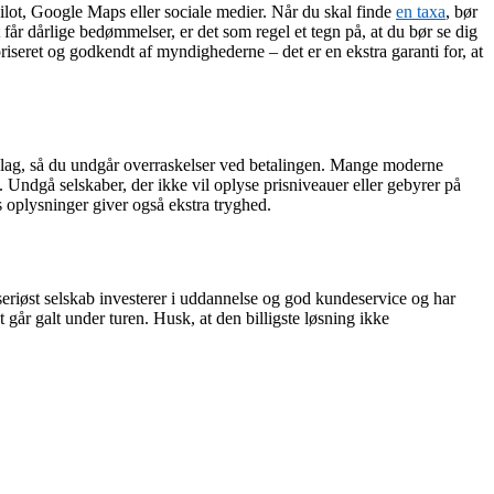
pilot, Google Maps eller sociale medier. Når du skal finde
en taxa
, bør
r dårlige bedømmelser, er det som regel et tegn på, at du bør se dig
iseret og godkendt af myndighederne – det er en ekstra garanti for, at
erslag, så du undgår overraskelser ved betalingen. Mange moderne
l. Undgå selskaber, der ikke vil oplyse prisniveauer eller gebyrer på
s oplysninger giver også ekstra tryghed.
seriøst selskab investerer i uddannelse og god kundeservice og har
 går galt under turen. Husk, at den billigste løsning ikke