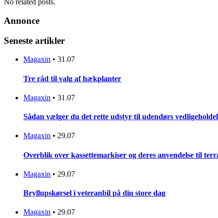
No related posts.
Annonce
Seneste artikler
Magaxin
•
31.07
Tre råd til valg af hækplanter
Magaxin
•
31.07
Sådan vælger du det rette udstyr til udendørs vedligeholdel
Magaxin
•
29.07
Overblik over kassettemarkiser og deres anvendelse til terr
Magaxin
•
29.07
Bryllupskørsel i veteranbil på din store dag
Magaxin
•
29.07