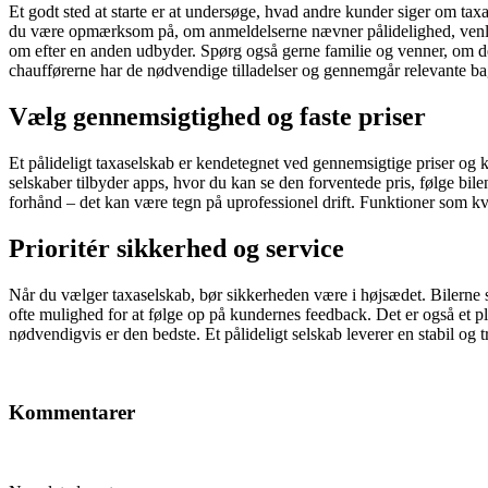
Et godt sted at starte er at undersøge, hvad andre kunder siger om ta
du være opmærksom på, om anmeldelserne nævner pålidelighed, venlige 
om efter en anden udbyder. Spørg også gerne familie og venner, om de 
chaufførerne har de nødvendige tilladelser og gennemgår relevante b
Vælg gennemsigtighed og faste priser
Et pålideligt taxaselskab er kendetegnet ved gennemsigtige priser og 
selskaber tilbyder apps, hvor du kan se den forventede pris, følge bilen
forhånd – det kan være tegn på uprofessionel drift. Funktioner som kv
Prioritér sikkerhed og service
Når du vælger taxaselskab, bør sikkerheden være i højsædet. Bilerne sk
ofte mulighed for at følge op på kundernes feedback. Det er også et plu
nødvendigvis er den bedste. Et pålideligt selskab leverer en stabil og
Kommentarer