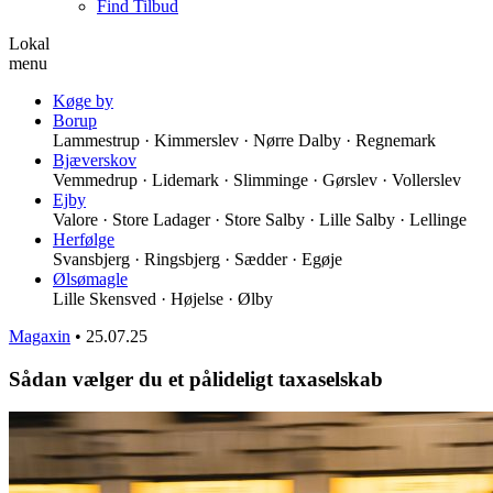
Find Tilbud
Lokal
menu
Køge by
Borup
Lammestrup · Kimmerslev · Nørre Dalby · Regnemark
Bjæverskov
Vemmedrup · Lidemark · Slimminge · Gørslev · Vollerslev
Ejby
Valore · Store Ladager · Store Salby · Lille Salby · Lellinge
Herfølge
Svansbjerg · Ringsbjerg · Sædder · Egøje
Ølsømagle
Lille Skensved · Højelse · Ølby
Magaxin
•
25.07.25
Sådan vælger du et pålideligt taxaselskab