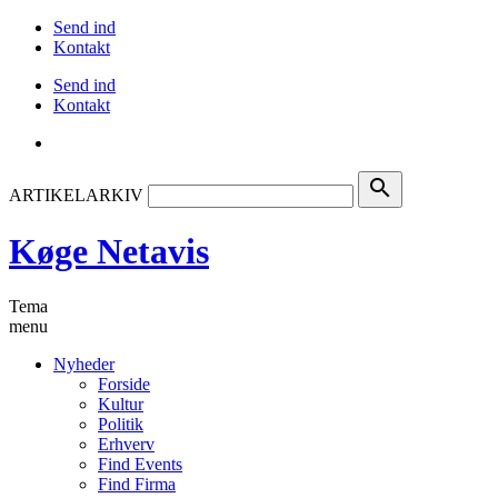
Send ind
Kontakt
Send ind
Kontakt
search
ARTIKELARKIV
Køge Netavis
Tema
menu
Nyheder
Forside
Kultur
Politik
Erhverv
Find Events
Find Firma