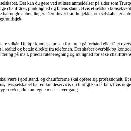
xaselskabet. Det kan du gøre ved at læse anmeldelser på sider som Trust
chauffører, punktlighed og bilens stand. Hvis et selskab konsekvent få
har nogle anbefalinger. Derudover bør du tjekke, om selskabet er autor
aggrundstjek.
klare vilkår. Du bør kunne se prisen for turen på forhånd eller få et ov
 i realtid og betale direkte fra telefonen. Det skaber overblik og kontro
ittering på mail, præcis ruteberegning og mulighed for at se chaufføren
al være i god stand, og chaufførerne skal opføre sig professionelt. Et 
s, hvis selskabet har en kundeservice, du hurtigt kan få fat i, hvis noget
 tryg service, du kan regne med – hver gang.