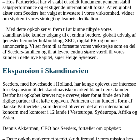
– Hos Partnertekst har vi skabt et solidt fundament gennem stabil
salgsperformance og et stigende internationalt fokus. At en global
aktør som Seeders har valgt at investere i vores virksomhed, vidner
om styrken i vores strategi og teamets dedikation.
– Med dette opkøb ser vi frem til at kunne tilbyde vores
skandinaviske kunder adgang til et endnu bredere, globalt udvalg af
tjenester herunder linkbuilding, SEO, digital PR og online
annoncering. Vi ser frem til at fortsætte vores vækstrejse som en del
af Seeders-familien og til at levere endnu større værdi til vores
kunder i dette nye kapitel, siger Helge Sørensen.
Ekspansion i Skandinavien
Seeders, med hovedsæde i Holland, har længe oplevet stor interesse
for ekspansion til det skandinaviske marked blandt deres kunder.
Derfor har opkøbet krævet nøje overvejelser for at finde den helt
rigtige partner til at løfte opgaven. Partneren er nu fundet i form af
danske Partnertekst, som dermed bliver en del af en international
koncern med kontorer i 12 lande i Vesteuropa, Sydeuropa, Afrika og
Asien.
Dennis Akkerman, CEO hos Seeders, fortæller om opkøbet:
– Dette opkøb markerer et stærkt skridt fremad i vores mission hos