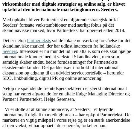
virksomheder med digitale strategier og online salg, er blevet
opkøbt af den internationale marketingkoncern, Seeders.
Med opkøbet bliver Partnertekst en afgørende strategisk brik i
Seeders’ fortsatte vækstambitioner med særligt fokus på det
skandinaviske marked, hvor Partnertekst har opereret siden 2014.
Det er netop
Partnerteksts
solide lokale netværk og forståelse for det
skandinaviske marked, der har udløst interessen fra hollandske
Seeders
. Interessen er nu mundet ud i en aftale, som dels skal hjælpe
internationale kunder med at vækste i Skandinavien, men som
samtidig skaber endnu bedre forudsætninger for Partnerteksts
eksisterende kunder. Det gælder især i forhold til international
ekspansion og adgang til en udvidet serviceportefølje – herunder
SEO, linkbuilding, digital PR og online annoncering.
Netop de spændende fremtidsperspektiver i et stærkt internationalt
setup har været afgørende for en aftale ifølge Managing Director og
Partner i Partnertekst, Helge Sørensen.
–Vi er stolte af at kunne annoncere, at Seeders – et førende
internationalt digitalt marketingbureau – har opkøbt Partnertekst. Det
markerer en vigtig milepæl i vores rejse og er en stærk anerkendelse
af den vækst, vi har opnået i de senere år, fortæller han.