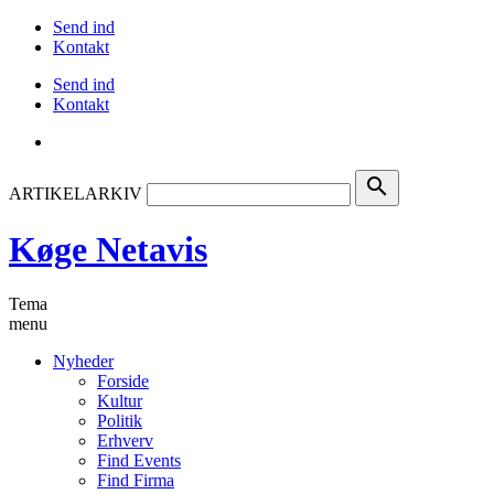
Send ind
Kontakt
Send ind
Kontakt
search
ARTIKELARKIV
Køge Netavis
Tema
menu
Nyheder
Forside
Kultur
Politik
Erhverv
Find Events
Find Firma