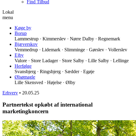
Find Tilbud
Lokal
menu
Køge by
Borup
Lammestrup · Kimmerslev · Nørre Dalby · Regnemark
Bjæverskov
Vemmedrup · Lidemark · Slimminge · Gørslev · Vollerslev
Ejby
Valore · Store Ladager · Store Salby · Lille Salby · Lellinge
Herfølge
Svansbjerg · Ringsbjerg · Sædder · Egøje
Ølsømagle
Lille Skensved · Højelse · Ølby
Erhverv
•
20.05.25
Partnertekst opkøbt af international
marketingkoncern