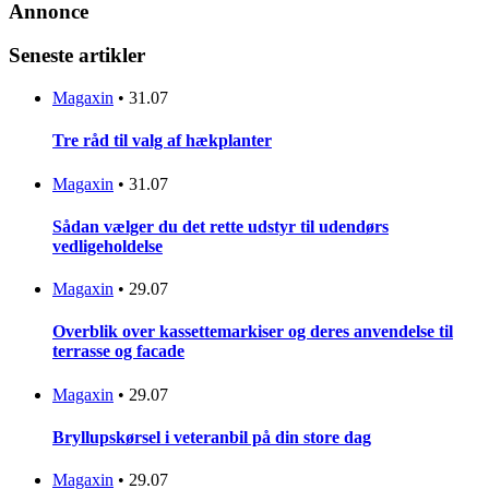
Annonce
Seneste artikler
Magaxin
•
31.07
Tre råd til valg af hækplanter
Magaxin
•
31.07
Sådan vælger du det rette udstyr til udendørs
vedligeholdelse
Magaxin
•
29.07
Overblik over kassettemarkiser og deres anvendelse til
terrasse og facade
Magaxin
•
29.07
Bryllupskørsel i veteranbil på din store dag
Magaxin
•
29.07