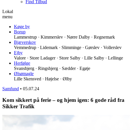
Find Tilbud
Lokal
menu
Køge by
Borup
Lammestrup · Kimmerslev · Nørre Dalby · Regnemark
Bjæverskov
Vemmedrup · Lidemark · Slimminge · Gørslev · Vollerslev
Ejby
Valore · Store Ladager · Store Salby · Lille Salby · Lellinge
Herfølge
Svansbjerg · Ringsbjerg · Sædder · Egøje
Ølsømagle
Lille Skensved · Højelse · Ølby
Samfund
•
05.07.24
Kom sikkert på ferie – og hjem igen: 6 gode råd fra
Sikker Trafik