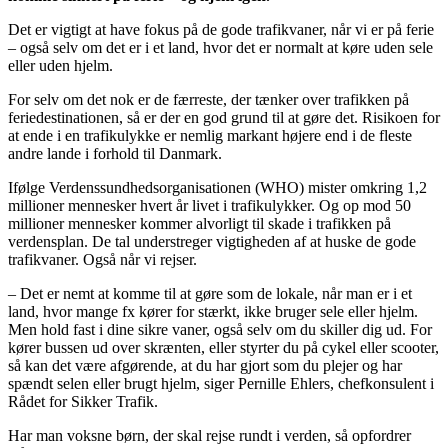
Det er vigtigt at have fokus på de gode trafikvaner, når vi er på ferie
– også selv om det er i et land, hvor det er normalt at køre uden sele
eller uden hjelm.
For selv om det nok er de færreste, der tænker over trafikken på
feriedestinationen, så er der en god grund til at gøre det. Risikoen for
at ende i en trafikulykke er nemlig markant højere end i de fleste
andre lande i forhold til Danmark.
Ifølge Verdenssundhedsorganisationen (WHO) mister omkring 1,2
millioner mennesker hvert år livet i trafikulykker. Og op mod 50
millioner mennesker kommer alvorligt til skade i trafikken på
verdensplan. De tal understreger vigtigheden af at huske de gode
trafikvaner. Også når vi rejser.
– Det er nemt at komme til at gøre som de lokale, når man er i et
land, hvor mange fx kører for stærkt, ikke bruger sele eller hjelm.
Men hold fast i dine sikre vaner, også selv om du skiller dig ud. For
kører bussen ud over skrænten, eller styrter du på cykel eller scooter,
så kan det være afgørende, at du har gjort som du plejer og har
spændt selen eller brugt hjelm, siger Pernille Ehlers, chefkonsulent i
Rådet for Sikker Trafik.
Har man voksne børn, der skal rejse rundt i verden, så opfordrer