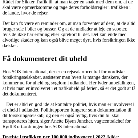
Rådet for Sikker Trafik til, at man tager en snak med dem om, at de
skal være opmærksomme og tage deres forholdsregler i trafikken i
de lande, hvor de rejser.
Det kan fx være en reminder om, at man forventer af dem, at de altid
bruger sele i biler og busser. Og at de undlader at leje en scooter,
hvis de ikke har erfaring eller kørekort til det. Det kan ende med
alvorlige skader og kan også blive meget dyrt, hvis forsikringen ikke
dækker.
Få dokumenteret dit uheld
Hos SOS International, der er en rejsealarmcentral for nordiske
forsikringsselskaber, assisterer man hvert år mange danskere, der
kommer ud for uheld og sygdom i udlandet. Her lyder anbefalingen,
at hvis man er involveret i et trafikuheld på ferien, så er det godt at få
det dokumenteret.
– Det er altid en god ide at kontakte politiet, hvis man er involveret i
et uheld i udlandet. Politirapporten fungerer som dokumentation til
dit forsikringsselskab, og den er også nyttig, hvis din bil skal
transporteres hjem, siger Anette Bjørn Juncher, vagtcentralchef for
Rødt Kort-ordningen hos SOS International.
Dræbte i trafikken per 100.000 indbyggere i 2022
(kilde: