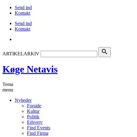
Send ind
Kontakt
Send ind
Kontakt
search
ARTIKELARKIV
Køge Netavis
Tema
menu
Nyheder
Forside
Kultur
Politik
Erhverv
Find Events
Find Firma