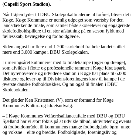
(Capelli Sport Stadion).
Når fløjten lyder til DBU Skolepokalfinalerne til foråret, bliver det i
Køge. Køge Kommune er nemlig udpeget som værtsby for den
landsdækkende finale, som samler både skoleelever og engagerede
skolefodboldspillere til en stor afslutning på en sæson fyldt med
fællesskab, bevægelse og fodboldglæde.
Siden august har flere end 1.200 skolehold fra hele landet spillet
mere end 3.000 kampe i DBU Skolepokalen.
Turneringsåret kulminerer med to finalekampe (piger og drenge),
som afvikles i flotte og professionelle rammer i Køge Idrætspark.
Det nyrenoverede og udvidede stadion i Køge har plads til 6.000
tilskuere og lever op til Divisionsforeningens krav til kampe i de
øverste danske fodboldrækker. Og nu også til finalen i DBU
Skolepokalen.
Det glæder Ken Kristensen (V), som er formand for Køge
Kommunes Kultur- og Idrætsudvalg.
– I Køge Kommunes Velfærdsallianceaftale med DBU og DBU
Sjælland har vi stort fokus på at udvikle tilbud, aktiviteter og events
på fodboldområdet til kommunens mange fodboldglade børn, unge
og voksne – elite og bredde. Fodboldglæde, foreningsliv og