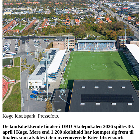
Køge Idrætspark. Pressefoto.
De landsdækkende finaler i DBU Skolepokalen 2026 spilles 30.
april i Køge. Mere end 1.200 skolehold har kæmpet sig frem til
finalen, som afvikles i den nyrenoverede Køge Idrætspark