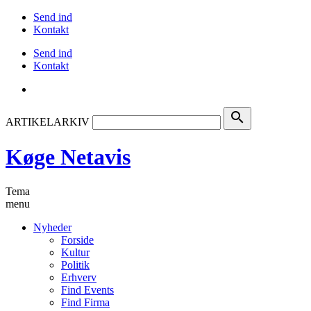
Send ind
Kontakt
Send ind
Kontakt
search
ARTIKELARKIV
Køge Netavis
Tema
menu
Nyheder
Forside
Kultur
Politik
Erhverv
Find Events
Find Firma