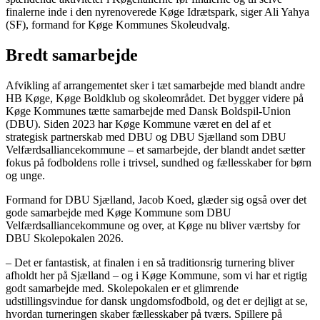
finalerne inde i den nyrenoverede Køge Idrætspark, siger Ali Yahya
(SF), formand for Køge Kommunes Skoleudvalg.
Bredt samarbejde
Afvikling af arrangementet sker i tæt samarbejde med blandt andre
HB Køge, Køge Boldklub og skoleområdet. Det bygger videre på
Køge Kommunes tætte samarbejde med Dansk Boldspil-Union
(DBU). Siden 2023 har Køge Kommune været en del af et
strategisk partnerskab med DBU og DBU Sjælland som DBU
Velfærdsalliancekommune – et samarbejde, der blandt andet sætter
fokus på fodboldens rolle i trivsel, sundhed og fællesskaber for børn
og unge.
Formand for DBU Sjælland, Jacob Koed, glæder sig også over det
gode samarbejde med Køge Kommune som DBU
Velfærdsalliancekommune og over, at Køge nu bliver værtsby for
DBU Skolepokalen 2026.
– Det er fantastisk, at finalen i en så traditionsrig turnering bliver
afholdt her på Sjælland – og i Køge Kommune, som vi har et rigtig
godt samarbejde med. Skolepokalen er et glimrende
udstillingsvindue for dansk ungdomsfodbold, og det er dejligt at se,
hvordan turneringen skaber fællesskaber på tværs. Spillere på