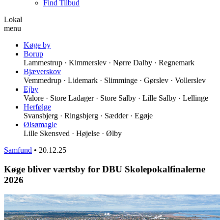
Find Tilbud
Lokal
menu
Køge by
Borup
Lammestrup · Kimmerslev · Nørre Dalby · Regnemark
Bjæverskov
Vemmedrup · Lidemark · Slimminge · Gørslev · Vollerslev
Ejby
Valore · Store Ladager · Store Salby · Lille Salby · Lellinge
Herfølge
Svansbjerg · Ringsbjerg · Sædder · Egøje
Ølsømagle
Lille Skensved · Højelse · Ølby
Samfund
•
20.12.25
Køge bliver værtsby for DBU Skolepokalfinalerne
2026