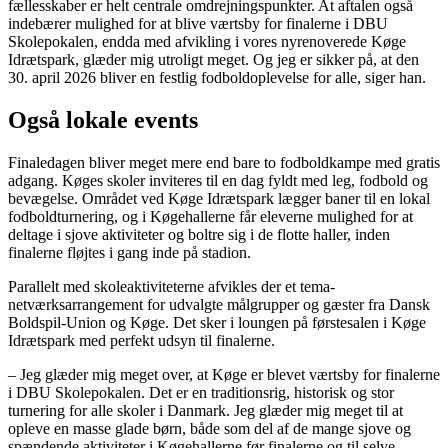
fællesskaber er helt centrale omdrejningspunkter. At aftalen også
indebærer mulighed for at blive værtsby for finalerne i DBU
Skolepokalen, endda med afvikling i vores nyrenoverede Køge
Idrætspark, glæder mig utroligt meget. Og jeg er sikker på, at den
30. april 2026 bliver en festlig fodboldoplevelse for alle, siger han.
Også lokale events
Finaledagen bliver meget mere end bare to fodboldkampe med gratis
adgang. Køges skoler inviteres til en dag fyldt med leg, fodbold og
bevægelse. Området ved Køge Idrætspark lægger baner til en lokal
fodboldturnering, og i Køgehallerne får eleverne mulighed for at
deltage i sjove aktiviteter og boltre sig i de flotte haller, inden
finalerne fløjtes i gang inde på stadion.
Parallelt med skoleaktiviteterne afvikles der et tema-
netværksarrangement for udvalgte målgrupper og gæster fra Dansk
Boldspil-Union og Køge. Det sker i loungen på førstesalen i Køge
Idrætspark med perfekt udsyn til finalerne.
– Jeg glæder mig meget over, at Køge er blevet værtsby for finalerne
i DBU Skolepokalen. Det er en traditionsrig, historisk og stor
turnering for alle skoler i Danmark. Jeg glæder mig meget til at
opleve en masse glade børn, både som del af de mange sjove og
spændende aktiviteter i Køgehallerne før finalerne og til selve