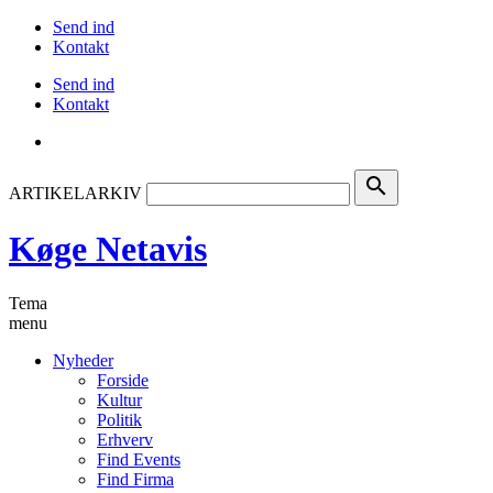
Send ind
Kontakt
Send ind
Kontakt
search
ARTIKELARKIV
Køge Netavis
Tema
menu
Nyheder
Forside
Kultur
Politik
Erhverv
Find Events
Find Firma