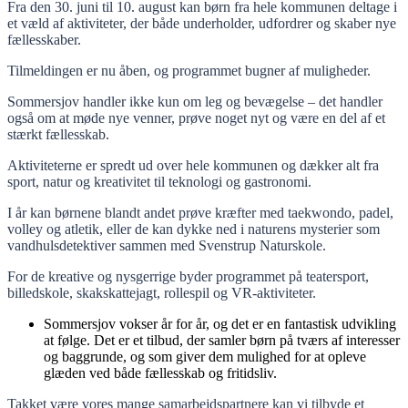
Fra den 30. juni til 10. august kan børn fra hele kommunen deltage i
et væld af aktiviteter, der både underholder, udfordrer og skaber nye
fællesskaber.
Tilmeldingen er nu åben, og programmet bugner af muligheder.
Sommersjov handler ikke kun om leg og bevægelse – det handler
også om at møde nye venner, prøve noget nyt og være en del af et
stærkt fællesskab.
Aktiviteterne er spredt ud over hele kommunen og dækker alt fra
sport, natur og kreativitet til teknologi og gastronomi.
I år kan børnene blandt andet prøve kræfter med taekwondo, padel,
volley og atletik, eller de kan dykke ned i naturens mysterier som
vandhulsdetektiver sammen med Svenstrup Naturskole.
For de kreative og nysgerrige byder programmet på teatersport,
billedskole, skakskattejagt, rollespil og VR-aktiviteter.
Sommersjov vokser år for år, og det er en fantastisk udvikling
at følge. Det er et tilbud, der samler børn på tværs af interesser
og baggrunde, og som giver dem mulighed for at opleve
glæden ved både fællesskab og fritidsliv.
Takket være vores mange samarbejdspartnere kan vi tilbyde et