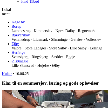
Find Tilbud
Lokal
menu
Køge by
Borup
Lammestrup · Kimmerslev · Nørre Dalby · Regnemark
Bjæverskov
Vemmedrup · Lidemark · Slimminge · Gørslev · Vollerslev
Ejby
Valore · Store Ladager · Store Salby · Lille Salby · Lellinge
Herfølge
Svansbjerg · Ringsbjerg · Sædder · Egøje
Ølsømagle
Lille Skensved · Højelse · Ølby
Kultur
•
10.06.25
Klar til en sommersjov, læring og gode oplevelser