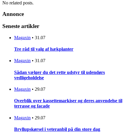
No related posts.
Annonce
Seneste artikler
Magaxin
•
31.07
Tre råd til valg af hækplanter
Magaxin
•
31.07
Sådan vælger du det rette udstyr til udendørs
vedligeholdelse
Magaxin
•
29.07
Overblik over kassettemarkiser og deres anvendelse til
terrasse og facade
Magaxin
•
29.07
Bryllupskørsel i veteranbil på din store dag