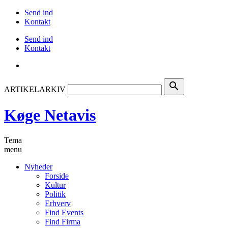
Send ind
Kontakt
Send ind
Kontakt
search
ARTIKELARKIV
Køge Netavis
Tema
menu
Nyheder
Forside
Kultur
Politik
Erhverv
Find Events
Find Firma