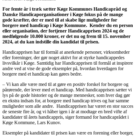
For femte år i træk sætter Køge Kommunes Handicapråd og
Danske Handicaporganisationer i Køge fokus på de mange
gode kræfter, der er med til at skabe lige muligheder for
borgere med handicap i Køge Kommune. Kender du en person
eller organisation, der fortjener Handicapprisen 2024 og de
medfølgende 10.000 kroner, er det nu og frem til 15. november
2024, at du kan indstille din kandidat til prisen.
Handicapprisen har til formål at anerkende personer, virksomheder
eller foreninger, der gør noget aktivt for at styrke handicappedes
livsvilkår i Køge. Samtidig har Handicapprisen til formål at inspirere
andre ved at vise de gode eksempler på, hvordan hverdagen for
borgere med et handicap kan gøres bedre.
– Vi kan alle være med til at gøre en positiv forskel for borgere og
pårørende, der lever med et handicap. Med handicapprisen sætter vi
lys på de gode historier og de mange mennesker, som hver dag gør
en ekstra indsats for, at borgere med handicap trives og har samme
muligheder som alle andre. Handicapprisen har været en stor succes
de seneste fire år, og vi håber igen i år at modtage en bred vifte af
kandidater til årets handicappris, siger formand for handicaprådet i
Køge Kommune, Lars Kunov.
Eksempler på kandidater til prisen kan være en forening eller borger,