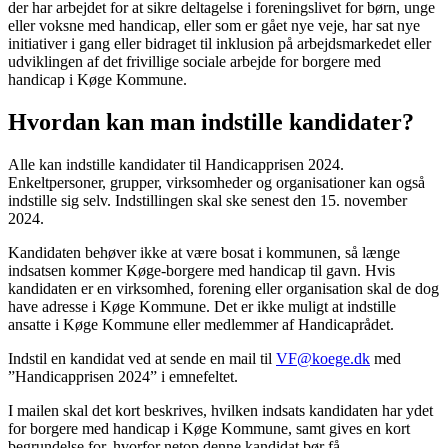
der har arbejdet for at sikre deltagelse i foreningslivet for børn, unge
eller voksne med handicap, eller som er gået nye veje, har sat nye
initiativer i gang eller bidraget til inklusion på arbejdsmarkedet eller
udviklingen af det frivillige sociale arbejde for borgere med
handicap i Køge Kommune.
Hvordan kan man indstille kandidater?
Alle kan indstille kandidater til Handicapprisen 2024.
Enkeltpersoner, grupper, virksomheder og organisationer kan også
indstille sig selv. Indstillingen skal ske senest den 15. november
2024.
Kandidaten behøver ikke at være bosat i kommunen, så længe
indsatsen kommer Køge-borgere med handicap til gavn. Hvis
kandidaten er en virksomhed, forening eller organisation skal de dog
have adresse i Køge Kommune. Det er ikke muligt at indstille
ansatte i Køge Kommune eller medlemmer af Handicaprådet.
Indstil en kandidat ved at sende en mail til
VF@koege.dk
med
”Handicapprisen 2024” i emnefeltet.
I mailen skal det kort beskrives, hvilken indsats kandidaten har ydet
for borgere med handicap i Køge Kommune, samt gives en kort
begrundelse for, hvorfor netop denne kandidat bør få