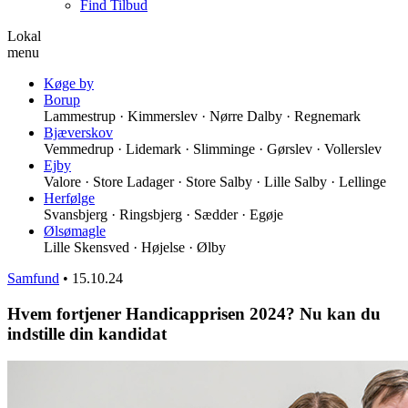
Find Tilbud
Lokal
menu
Køge by
Borup
Lammestrup · Kimmerslev · Nørre Dalby · Regnemark
Bjæverskov
Vemmedrup · Lidemark · Slimminge · Gørslev · Vollerslev
Ejby
Valore · Store Ladager · Store Salby · Lille Salby · Lellinge
Herfølge
Svansbjerg · Ringsbjerg · Sædder · Egøje
Ølsømagle
Lille Skensved · Højelse · Ølby
Samfund
•
15.10.24
Hvem fortjener Handicapprisen 2024? Nu kan du
indstille din kandidat