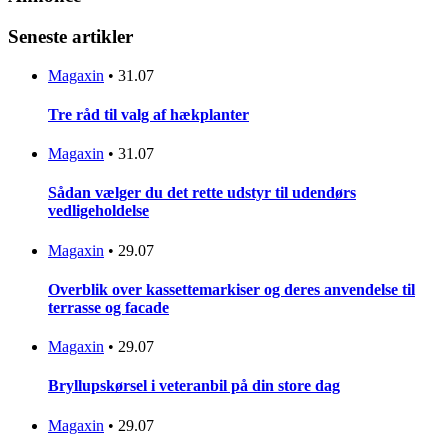
Seneste artikler
Magaxin
•
31.07
Tre råd til valg af hækplanter
Magaxin
•
31.07
Sådan vælger du det rette udstyr til udendørs
vedligeholdelse
Magaxin
•
29.07
Overblik over kassettemarkiser og deres anvendelse til
terrasse og facade
Magaxin
•
29.07
Bryllupskørsel i veteranbil på din store dag
Magaxin
•
29.07