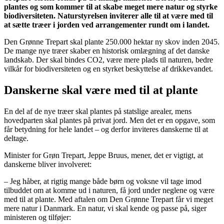
plantes og som kommer til at skabe meget mere natur og styrke
biodiversiteten. Naturstyrelsen inviterer alle til at være med til
at sætte træer i jorden ved arrangementer rundt om i landet.
Den Grønne Trepart skal plante 250.000 hektar ny skov inden 2045.
De mange nye træer skaber en historisk omlægning af det danske
landskab. Der skal bindes CO2, være mere plads til naturen, bedre
vilkår for biodiversiteten og en styrket beskyttelse af drikkevandet.
Danskerne skal være med til at plante
En del af de nye træer skal plantes på statslige arealer, mens
hovedparten skal plantes på privat jord. Men det er en opgave, som
får betydning for hele landet – og derfor inviteres danskerne til at
deltage.
Minister for Grøn Trepart, Jeppe Bruus, mener, det er vigtigt, at
danskerne bliver involveret:
– Jeg håber, at rigtig mange både børn og voksne vil tage imod
tilbuddet om at komme ud i naturen, få jord under neglene og være
med til at plante. Med aftalen om Den Grønne Trepart får vi meget
mere natur i Danmark. En natur, vi skal kende og passe på, siger
ministeren og tilføjer: