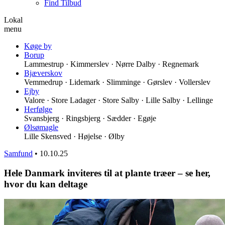
Find Tilbud
Lokal
menu
Køge by
Borup
Lammestrup · Kimmerslev · Nørre Dalby · Regnemark
Bjæverskov
Vemmedrup · Lidemark · Slimminge · Gørslev · Vollerslev
Ejby
Valore · Store Ladager · Store Salby · Lille Salby · Lellinge
Herfølge
Svansbjerg · Ringsbjerg · Sædder · Egøje
Ølsømagle
Lille Skensved · Højelse · Ølby
Samfund
•
10.10.25
Hele Danmark inviteres til at plante træer – se her,
hvor du kan deltage