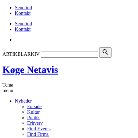
Send ind
Kontakt
Send ind
Kontakt
search
ARTIKELARKIV
Køge Netavis
Tema
menu
Nyheder
Forside
Kultur
Politik
Erhverv
Find Events
Find Firma