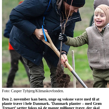
Foto: Casper Tybjerg/Klimaskovfonden.
Den 2. november kan børn, unge og voksne være med til at
plante træer i hele Danmark. ’Danmark planter – med Grøn
Trepart’ sætter fokus på de mange millioner træer, der skal