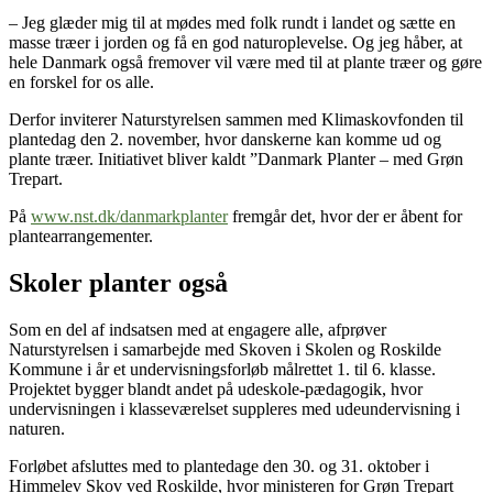
– Jeg glæder mig til at mødes med folk rundt i landet og sætte en
masse træer i jorden og få en god naturoplevelse. Og jeg håber, at
hele Danmark også fremover vil være med til at plante træer og gøre
en forskel for os alle.
Derfor inviterer Naturstyrelsen sammen med Klimaskovfonden til
plantedag den 2. november, hvor danskerne kan komme ud og
plante træer. Initiativet bliver kaldt ”Danmark Planter – med Grøn
Trepart.
På
www.nst.dk/danmarkplanter
fremgår det, hvor der er åbent for
plantearrangementer.
Skoler planter også
Som en del af indsatsen med at engagere alle, afprøver
Naturstyrelsen i samarbejde med Skoven i Skolen og Roskilde
Kommune i år et undervisningsforløb målrettet 1. til 6. klasse.
Projektet bygger blandt andet på udeskole-pædagogik, hvor
undervisningen i klasseværelset suppleres med udeundervisning i
naturen.
Forløbet afsluttes med to plantedage den 30. og 31. oktober i
Himmelev Skov ved Roskilde, hvor ministeren for Grøn Trepart