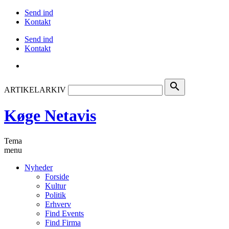
Send ind
Kontakt
Send ind
Kontakt
search
ARTIKELARKIV
Køge Netavis
Tema
menu
Nyheder
Forside
Kultur
Politik
Erhverv
Find Events
Find Firma