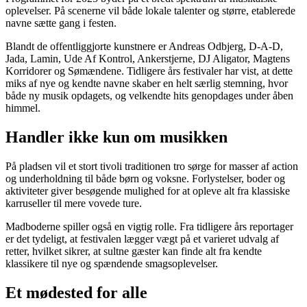
oplevelser. På scenerne vil både lokale talenter og større, etablerede
navne sætte gang i festen.
Blandt de offentliggjorte kunstnere er Andreas Odbjerg, D-A-D,
Jada, Lamin, Ude Af Kontrol, Ankerstjerne, DJ Aligator, Magtens
Korridorer og Sømændene. Tidligere års festivaler har vist, at dette
miks af nye og kendte navne skaber en helt særlig stemning, hvor
både ny musik opdagets, og velkendte hits genopdages under åben
himmel.
Handler ikke kun om musikken
På pladsen vil et stort tivoli traditionen tro sørge for masser af action
og underholdning til både børn og voksne. Forlystelser, boder og
aktiviteter giver besøgende mulighed for at opleve alt fra klassiske
karruseller til mere vovede ture.
Madboderne spiller også en vigtig rolle. Fra tidligere års reportager
er det tydeligt, at festivalen lægger vægt på et varieret udvalg af
retter, hvilket sikrer, at sultne gæster kan finde alt fra kendte
klassikere til nye og spændende smagsoplevelser.
Et mødested for alle