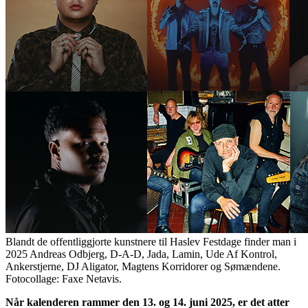
Blandt de offentliggjorte kunstnere til Haslev Festdage finder man i
2025 Andreas Odbjerg, D-A-D, Jada, Lamin, Ude Af Kontrol,
Ankerstjerne, DJ Aligator, Magtens Korridorer og Sømændene.
Fotocollage: Faxe Netavis.
Når kalenderen rammer den 13. og 14. juni 2025, er det atter