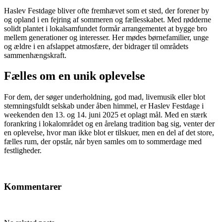
Haslev Festdage bliver ofte fremhævet som et sted, der forener by
og opland i en fejring af sommeren og fællesskabet. Med rødderne
solidt plantet i lokalsamfundet formår arrangementet at bygge bro
mellem generationer og interesser. Her mødes børnefamilier, unge
og ældre i en afslappet atmosfære, der bidrager til områdets
sammenhængskraft.
Fælles om en unik oplevelse
For dem, der søger underholdning, god mad, livemusik eller blot
stemningsfuldt selskab under åben himmel, er Haslev Festdage i
weekenden den 13. og 14. juni 2025 et oplagt mål. Med en stærk
forankring i lokalområdet og en årelang tradition bag sig, venter der
en oplevelse, hvor man ikke blot er tilskuer, men en del af det store,
fælles rum, der opstår, når byen samles om to sommerdage med
festligheder.
Kommentarer