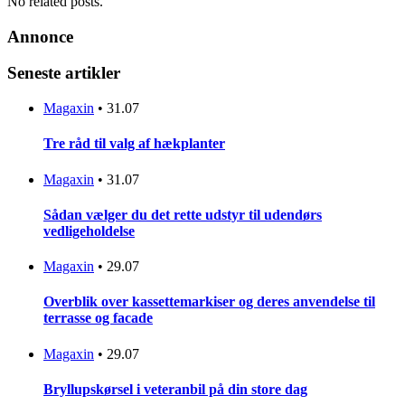
No related posts.
Annonce
Seneste artikler
Magaxin
•
31.07
Tre råd til valg af hækplanter
Magaxin
•
31.07
Sådan vælger du det rette udstyr til udendørs
vedligeholdelse
Magaxin
•
29.07
Overblik over kassettemarkiser og deres anvendelse til
terrasse og facade
Magaxin
•
29.07
Bryllupskørsel i veteranbil på din store dag