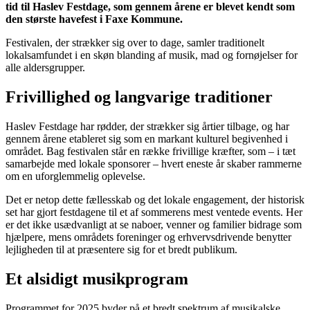
tid til Haslev Festdage, som gennem årene er blevet kendt som
den største havefest i Faxe Kommune.
Festivalen, der strækker sig over to dage, samler traditionelt
lokalsamfundet i en skøn blanding af musik, mad og fornøjelser for
alle aldersgrupper.
Frivillighed og langvarige traditioner
Haslev Festdage har rødder, der strækker sig årtier tilbage, og har
gennem årene etableret sig som en markant kulturel begivenhed i
området. Bag festivalen står en række frivillige kræfter, som – i tæt
samarbejde med lokale sponsorer – hvert eneste år skaber rammerne
om en uforglemmelig oplevelse.
Det er netop dette fællesskab og det lokale engagement, der historisk
set har gjort festdagene til et af sommerens mest ventede events. Her
er det ikke usædvanligt at se naboer, venner og familier bidrage som
hjælpere, mens områdets foreninger og erhvervsdrivende benytter
lejligheden til at præsentere sig for et bredt publikum.
Et alsidigt musikprogram
Programmet for 2025 byder på et bredt spektrum af musikalske