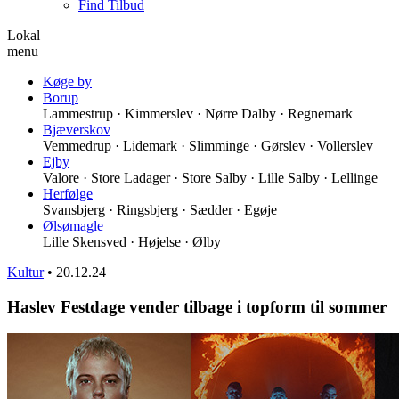
Find Tilbud
Lokal
menu
Køge by
Borup
Lammestrup · Kimmerslev · Nørre Dalby · Regnemark
Bjæverskov
Vemmedrup · Lidemark · Slimminge · Gørslev · Vollerslev
Ejby
Valore · Store Ladager · Store Salby · Lille Salby · Lellinge
Herfølge
Svansbjerg · Ringsbjerg · Sædder · Egøje
Ølsømagle
Lille Skensved · Højelse · Ølby
Kultur
•
20.12.24
Haslev Festdage vender tilbage i topform til sommer