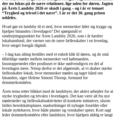
der nu fokus på de nære relationer, lige uden for døren. Jagten
på Årets Landsby 2026 er skudt i gang – og i år er temaet
“Tryghed og trivsel i det nære”. I år er det 30. gang prisen
uddeles.
Hvad gør en landsby til et sted, hvor mennesker føler sig trygge og
hjælper hinanden i hverdagen? Det spørgsmål er
omdrejningspunktet for Årets Landsby 2026, som i år hædrer
lokalsamfund, der værner om de nære fællesskaber i en hverdag,
hvor meget foregår digitalt.
– I dag kan alting bestilles med et enkelt klik til døren, og de små
tilfældige møder mellem mennesker ved købmanden,
busstoppestedet eller posthuset er ikke nødvendigvis en del af
hverdagen mere. Netop derfor er det afgørende, at vi skaber stærke
fællesskaber lokalt, hvor mennesker mødes og tager hånd om
hinanden, siger Helene Simoni Thorup, formand for
dommerkomitéen.
Årets tema retter blikket mod de landsbyer, der aktivt arbejder for at
styrke trygheden og trivslen i hverdagen. Det kan være alt fra nye
mødesteder og fællesskabsaktiviteter til konkrete initiativer, såsom
fælles beredskabsplaner, madordninger til nybagte forældre eller
lokale nyttehaver, hvor både planter og venskaber spirer. Kort sagt
leder dommerkomitéen efter landsbyer, hvor hjælpen aldrig er langt