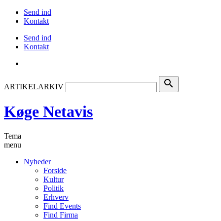
Send ind
Kontakt
Send ind
Kontakt
search
ARTIKELARKIV
Køge Netavis
Tema
menu
Nyheder
Forside
Kultur
Politik
Erhverv
Find Events
Find Firma