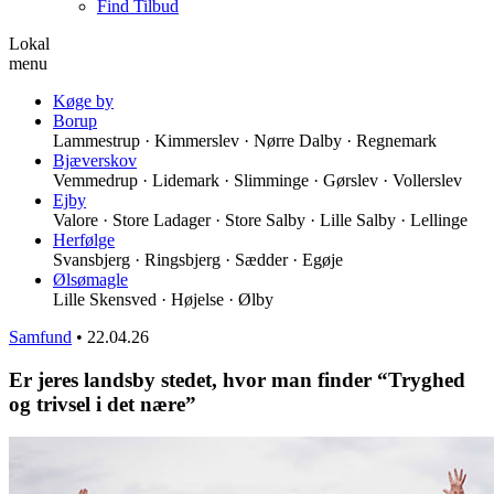
Find Tilbud
Lokal
menu
Køge by
Borup
Lammestrup · Kimmerslev · Nørre Dalby · Regnemark
Bjæverskov
Vemmedrup · Lidemark · Slimminge · Gørslev · Vollerslev
Ejby
Valore · Store Ladager · Store Salby · Lille Salby · Lellinge
Herfølge
Svansbjerg · Ringsbjerg · Sædder · Egøje
Ølsømagle
Lille Skensved · Højelse · Ølby
Samfund
•
22.04.26
Er jeres landsby stedet, hvor man finder “Tryghed
og trivsel i det nære”