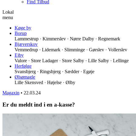
Find Tilbud
Lokal
menu
Køge by
Borup
Lammestrup · Kimmerslev · Nørre Dalby · Regnemark
Bjæverskov
Vemmedrup · Lidemark · Slimminge · Gørslev · Vollerslev
Ejby
Valore · Store Ladager · Store Salby · Lille Salby · Lellinge
Herfølge
Svansbjerg · Ringsbjerg · Sædder · Egøje
Ølsømagle
Lille Skensved · Højelse · Ølby
Magaxin
•
22.03.24
Er du meldt ind i en a-kasse?