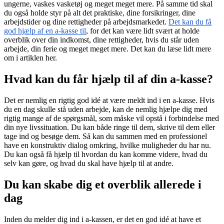
ungerne, vaskes vasketøj og meget meget mere. På samme tid skal
du også holde styr på alt det praktiske, dine forsikringer, dine
arbejdstider og dine rettigheder på arbejdsmarkedet.
Det kan du få
god hjælp af en a-kasse til
, for det kan være lidt svært at holde
overblik over din indkomst, dine rettigheder, hvis du står uden
arbejde, din ferie og meget meget mere. Det kan du læse lidt mere
om i artiklen her.
Hvad kan du får hjælp til af din a-kasse?
Det er nemlig en rigtig god idé at være meldt ind i en a-kasse. Hvis
du en dag skulle stå uden arbejde, kan de nemlig hjælpe dig med
rigtig mange af de spørgsmål, som måske vil opstå i forbindelse med
din nye livssituation. Du kan både ringe til dem, skrive til dem eller
tage ind og besøge dem. Så kan du sammen med en professionel
have en konstruktiv dialog omkring, hvilke muligheder du har nu.
Du kan også få hjælp til hvordan du kan komme videre, hvad du
selv kan gøre, og hvad du skal have hjælp til at andre.
Du kan skabe dig et overblik allerede i
dag
Inden du melder dig ind i a-kassen, er det en god idé at have et