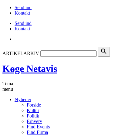
Send ind
Kontakt
Send ind
Kontakt
search
ARTIKELARKIV
Køge Netavis
Tema
menu
Nyheder
Forside
Kultur
Politik
Erhverv
Find Events
Find Firma