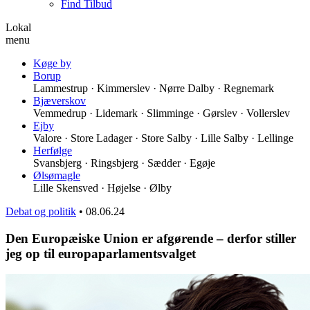
Find Tilbud
Lokal
menu
Køge by
Borup
Lammestrup · Kimmerslev · Nørre Dalby · Regnemark
Bjæverskov
Vemmedrup · Lidemark · Slimminge · Gørslev · Vollerslev
Ejby
Valore · Store Ladager · Store Salby · Lille Salby · Lellinge
Herfølge
Svansbjerg · Ringsbjerg · Sædder · Egøje
Ølsømagle
Lille Skensved · Højelse · Ølby
Debat og politik
•
08.06.24
Den Europæiske Union er afgørende – derfor stiller
jeg op til europaparlamentsvalget