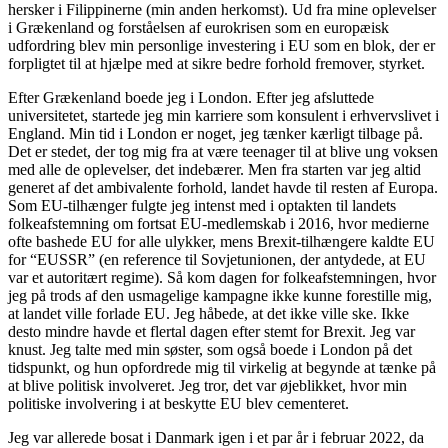
hersker i Filippinerne (min anden herkomst). Ud fra mine oplevelser
i Grækenland og forståelsen af eurokrisen som en europæisk
udfordring blev min personlige investering i EU som en blok, der er
forpligtet til at hjælpe med at sikre bedre forhold fremover, styrket.
Efter Grækenland boede jeg i London. Efter jeg afsluttede
universitetet, startede jeg min karriere som konsulent i erhvervslivet i
England. Min tid i London er noget, jeg tænker kærligt tilbage på.
Det er stedet, der tog mig fra at være teenager til at blive ung voksen
med alle de oplevelser, det indebærer. Men fra starten var jeg altid
generet af det ambivalente forhold, landet havde til resten af Europa.
Som EU-tilhænger fulgte jeg intenst med i optakten til landets
folkeafstemning om fortsat EU-medlemskab i 2016, hvor medierne
ofte bashede EU for alle ulykker, mens Brexit-tilhængere kaldte EU
for “EUSSR” (en reference til Sovjetunionen, der antydede, at EU
var et autoritært regime). Så kom dagen for folkeafstemningen, hvor
jeg på trods af den usmagelige kampagne ikke kunne forestille mig,
at landet ville forlade EU. Jeg håbede, at det ikke ville ske. Ikke
desto mindre havde et flertal dagen efter stemt for Brexit. Jeg var
knust. Jeg talte med min søster, som også boede i London på det
tidspunkt, og hun opfordrede mig til virkelig at begynde at tænke på
at blive politisk involveret. Jeg tror, det var øjeblikket, hvor min
politiske involvering i at beskytte EU blev cementeret.
Jeg var allerede bosat i Danmark igen i et par år i februar 2022, da