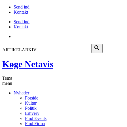
Send ind
Kontakt
Send ind
Kontakt
search
ARTIKELARKIV
Køge Netavis
Tema
menu
Nyheder
Forside
Kultur
Politik
Erhverv
Find Events
Find Firma