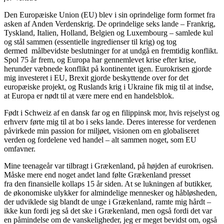
Den Europæiske Union (EU) blev i sin oprindelige form formet fra
asken af Anden Verdenskrig. De oprindelige seks lande – Frankrig,
Tyskland, Italien, Holland, Belgien og Luxembourg – samlede kul
og stål sammen (essentielle ingredienser til krig) og tog
dermed målbevidste beslutninger for at undgå en fremtidig konflikt.
Spol 75 år frem, og Europa har gennemlevet krise efter krise,
herunder væbnede konflikt på kontinentet igen. Eurokrisen gjorde
mig investeret i EU, Brexit gjorde beskyttende over for det
europæiske projekt, og Ruslands krig i Ukraine fik mig til at indse,
at Europa er nødt til at være mere end en handelsblok.
Født i Schweiz af en dansk far og en filippinsk mor, hvis rejselyst og
erhverv førte mig til at bo i seks lande. Deres interesse for verdenen
påvirkede min passion for miljøet, visionen om en globaliseret
verden og fordelene ved handel – alt sammen noget, som EU
omfavner.
Mine teenageår var tilbragt i Grækenland, på højden af eurokrisen.
Måske mere end noget andet land følte Grækenland presset
fra den finansielle kollaps 15 år siden. At se lukningen af butikker,
de økonomiske ulykker for almindelige mennesker og håbløsheden,
der udviklede sig blandt de unge i Grækenland, ramte mig hårdt –
ikke kun fordi jeg så det ske i Grækenland, men også fordi det var
en påmindelse om de vanskeligheder, jeg er meget bevidst om, også