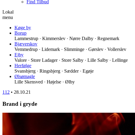
Find Tilbud
Lokal
menu
Køge by
Borup
Lammestrup · Kimmerslev · Nørre Dalby · Regnemark
Bjæverskov
Vemmedrup · Lidemark · Slimminge · Gørslev · Vollerslev
Ejby
Valore · Store Ladager · Store Salby · Lille Salby · Lellinge
Herfølge
Svansbjerg · Ringsbjerg · Sædder · Egøje
Ølsømagle
Lille Skensved · Højelse · Ølby
112
•
28.10.21
Brand i gryde