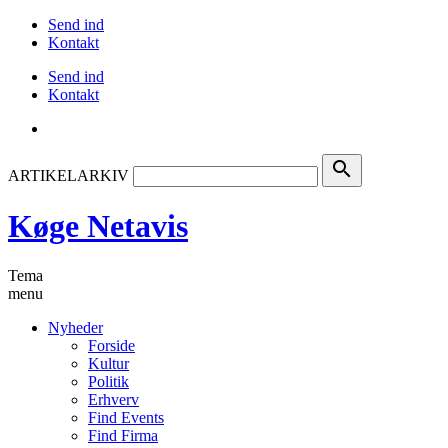
Send ind
Kontakt
Send ind
Kontakt
search
ARTIKELARKIV
Køge Netavis
Tema
menu
Nyheder
Forside
Kultur
Politik
Erhverv
Find Events
Find Firma