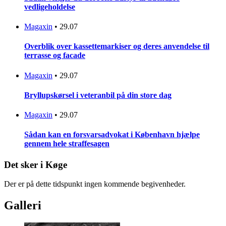
vedligeholdelse
Magaxin
•
29.07
Overblik over kassettemarkiser og deres anvendelse til
terrasse og facade
Magaxin
•
29.07
Bryllupskørsel i veteranbil på din store dag
Magaxin
•
29.07
Sådan kan en forsvarsadvokat i København hjælpe
gennem hele straffesagen
Det sker i Køge
Der er på dette tidspunkt ingen kommende begivenheder.
Galleri