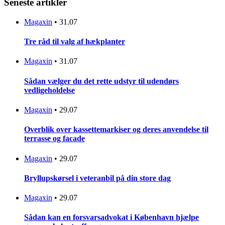
Seneste artikler
Magaxin
•
31.07
Tre råd til valg af hækplanter
Magaxin
•
31.07
Sådan vælger du det rette udstyr til udendørs
vedligeholdelse
Magaxin
•
29.07
Overblik over kassettemarkiser og deres anvendelse til
terrasse og facade
Magaxin
•
29.07
Bryllupskørsel i veteranbil på din store dag
Magaxin
•
29.07
Sådan kan en forsvarsadvokat i København hjælpe