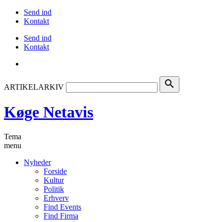
Send ind
Kontakt
Send ind
Kontakt
search
ARTIKELARKIV
Køge Netavis
Tema
menu
Nyheder
Forside
Kultur
Politik
Erhverv
Find Events
Find Firma