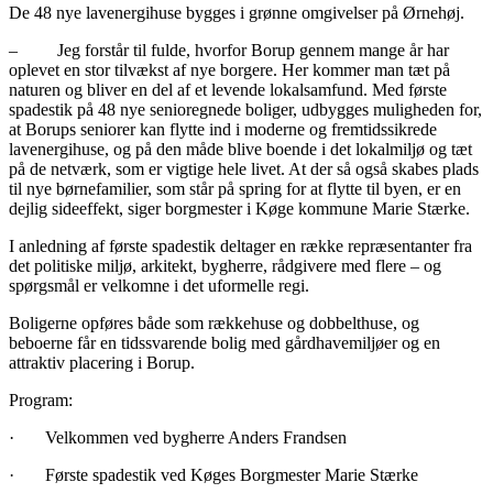
De 48 nye lavenergihuse bygges i grønne omgivelser på Ørnehøj.
– Jeg forstår til fulde, hvorfor Borup gennem mange år har
oplevet en stor tilvækst af nye borgere. Her kommer man tæt på
naturen og bliver en del af et levende lokalsamfund. Med første
spadestik på 48 nye senioregnede boliger, udbygges muligheden for,
at Borups seniorer kan flytte ind i moderne og fremtidssikrede
lavenergihuse, og på den måde blive boende i det lokalmiljø og tæt
på de netværk, som er vigtige hele livet. At der så også skabes plads
til nye børnefamilier, som står på spring for at flytte til byen, er en
dejlig sideeffekt, siger borgmester i Køge kommune Marie Stærke.
I anledning af første spadestik deltager en række repræsentanter fra
det politiske miljø, arkitekt, bygherre, rådgivere med flere – og
spørgsmål er velkomne i det uformelle regi.
Boligerne opføres både som rækkehuse og dobbelthuse, og
beboerne får en tidssvarende bolig med gårdhavemiljøer og en
attraktiv placering i Borup.
Program:
· Velkommen ved bygherre Anders Frandsen
· Første spadestik ved Køges Borgmester Marie Stærke