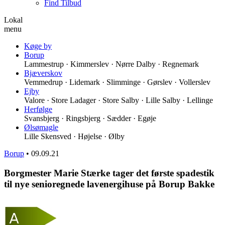
Find Tilbud
Lokal
menu
Køge by
Borup
Lammestrup · Kimmerslev · Nørre Dalby · Regnemark
Bjæverskov
Vemmedrup · Lidemark · Slimminge · Gørslev · Vollerslev
Ejby
Valore · Store Ladager · Store Salby · Lille Salby · Lellinge
Herfølge
Svansbjerg · Ringsbjerg · Sædder · Egøje
Ølsømagle
Lille Skensved · Højelse · Ølby
Borup
•
09.09.21
Borgmester Marie Stærke tager det første spadestik
til nye senioregnede lavenergihuse på Borup Bakke