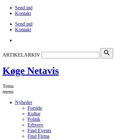
Send ind
Kontakt
Send ind
Kontakt
search
ARTIKELARKIV
Køge Netavis
Tema
menu
Nyheder
Forside
Kultur
Politik
Erhverv
Find Events
Find Firma