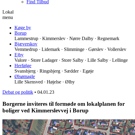
Find Tilbud
Lokal
menu
Køge by
Borup
Lammestrup · Kimmerslev · Nørre Dalby · Regnemark
Bjæverskov
Vemmedrup · Lidemark · Slimminge · Gørslev · Vollerslev
Ejby
Valore · Store Ladager · Store Salby · Lille Salby · Lellinge
Herfølge
Svansbjerg · Ringsbjerg · Sædder · Egøje
Ølsømagle
Lille Skensved · Højelse · Ølby
Debat og politik
•
04.01.23
Borgerne inviteres til formøde om lokalplanen for
boliger ved Kimmerslevvej i Borup