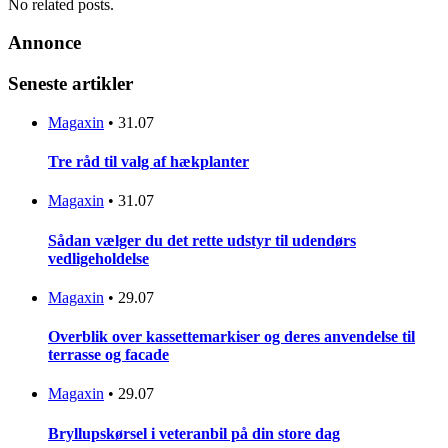
No related posts.
Annonce
Seneste artikler
Magaxin
•
31.07
Tre råd til valg af hækplanter
Magaxin
•
31.07
Sådan vælger du det rette udstyr til udendørs
vedligeholdelse
Magaxin
•
29.07
Overblik over kassettemarkiser og deres anvendelse til
terrasse og facade
Magaxin
•
29.07
Bryllupskørsel i veteranbil på din store dag