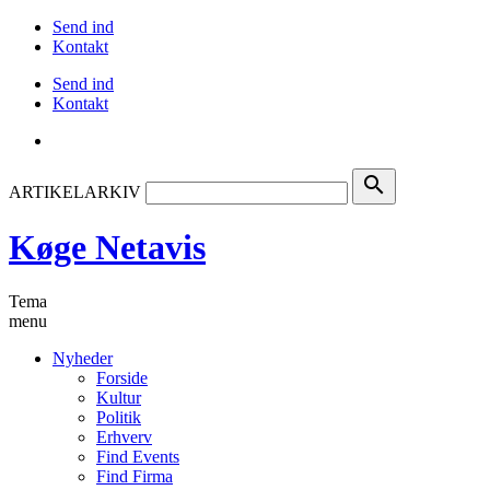
Send ind
Kontakt
Send ind
Kontakt
search
ARTIKELARKIV
Køge Netavis
Tema
menu
Nyheder
Forside
Kultur
Politik
Erhverv
Find Events
Find Firma