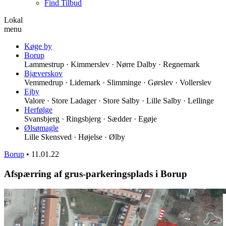
Find Tilbud
Lokal
menu
Køge by
Borup
Lammestrup · Kimmerslev · Nørre Dalby · Regnemark
Bjæverskov
Vemmedrup · Lidemark · Slimminge · Gørslev · Vollerslev
Ejby
Valore · Store Ladager · Store Salby · Lille Salby · Lellinge
Herfølge
Svansbjerg · Ringsbjerg · Sædder · Egøje
Ølsømagle
Lille Skensved · Højelse · Ølby
Borup
•
11.01.22
Afspærring af grus-parkeringsplads i Borup