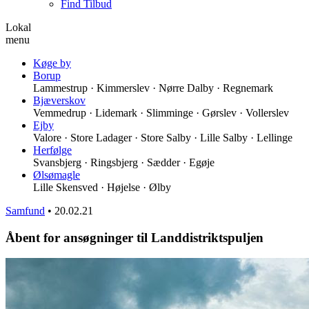
Find Tilbud
Lokal
menu
Køge by
Borup
Lammestrup · Kimmerslev · Nørre Dalby · Regnemark
Bjæverskov
Vemmedrup · Lidemark · Slimminge · Gørslev · Vollerslev
Ejby
Valore · Store Ladager · Store Salby · Lille Salby · Lellinge
Herfølge
Svansbjerg · Ringsbjerg · Sædder · Egøje
Ølsømagle
Lille Skensved · Højelse · Ølby
Samfund
•
20.02.21
Åbent for ansøgninger til Landdistriktspuljen