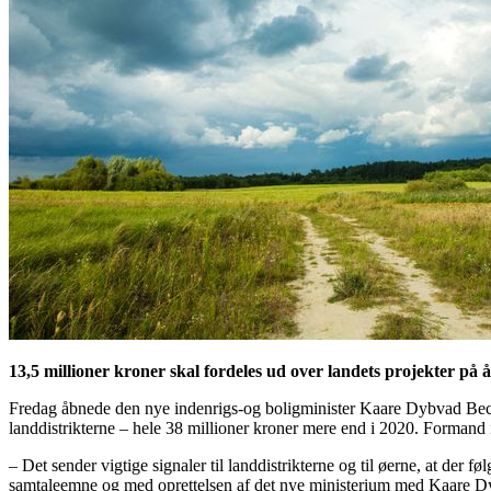
13,5 millioner kroner skal fordeles ud over landets projekter på år
Fredag åbnede den nye indenrigs-og boligminister Kaare Dybvad Beck for 
landdistrikterne – hele 38 millioner kroner mere end i 2020. Formand
– Det sender vigtige signaler til landdistrikterne og til øerne, at de
samtaleemne og med oprettelsen af det nye ministerium med Kaare Dybv