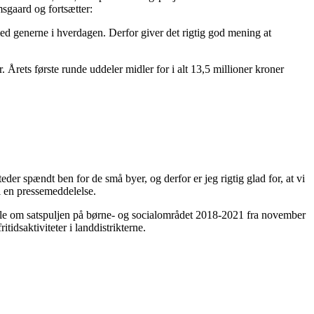
msgaard og fortsætter:
med generne i hverdagen. Derfor giver det rigtig god mening at
år. Årets første runde uddeler midler for i alt 13,5 millioner kroner
eder spændt ben for de små byer, og derfor er jeg rigtig glad for, at vi
i en pressemeddelelse.
aftale om satspuljen på børne- og socialområdet 2018-2021 fra november
idsaktiviteter i landdistrikterne.