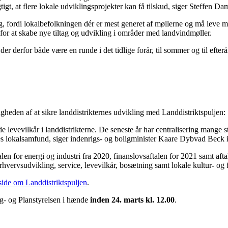
tigt, at flere lokale udviklingsprojekter kan få tilskud, siger Steffen Da
ig, fordi lokalbefolkningen dér er mest generet af møllerne og må leve 
n for at skabe nye tiltag og udvikling i områder med landvindmøller.
l der derfor både være en runde i det tidlige forår, til sommer og til efter
eden af at sikre landdistrikternes udvikling med Landdistriktspuljen:
 levevilkår i landdistrikterne. De seneste år har centralisering mange st
deres lokalsamfund, siger indenrigs- og boligminister Kaare Dybvad Beck 
ftalen for energi og industri fra 2020, finanslovsaftalen for 2021 samt 
ervsudvikling, service, levevilkår, bosætning samt lokale kultur- og frit
side om Landdistriktspuljen
.
ig- og Planstyrelsen i hænde
inden 24. marts kl. 12.00
.