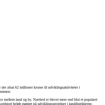
er afsat 62 millioner kroner til udviklingsaktiviteter i
lkommen:
lance mellem land og by. Nærhed er blevet mere end blot et populært
dstort beløb møntet på udviklingsprojekter i landdistrikterne.