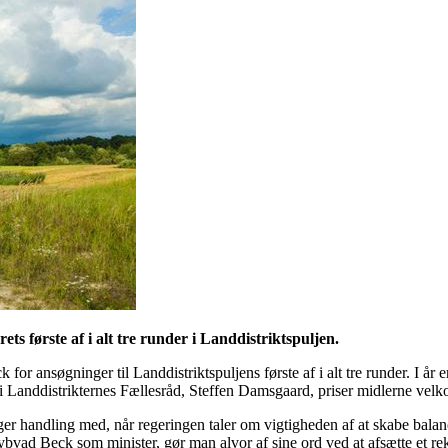
ets første af i alt tre runder i Landdistriktspuljen.
ansøgninger til Landdistriktspuljens første af i alt tre runder. I år er d
 i Landdistrikternes Fællesråd, Steffen Damsgaard, priser midlerne ve
r følger handling med, når regeringen taler om vigtigheden af at skabe ba
ad Beck som minister, gør man alvor af sine ord ved at afsætte et rekor