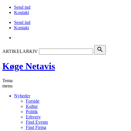
Send ind
Kontakt
Send ind
Kontakt
search
ARTIKELARKIV
Køge Netavis
Tema
menu
Nyheder
Forside
Kultur
Politik
Erhverv
Find Events
Find Firma