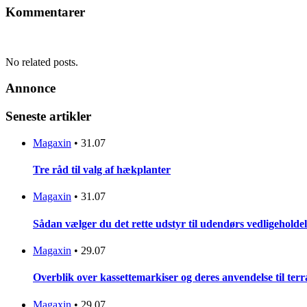
Kommentarer
No related posts.
Annonce
Seneste artikler
Magaxin
•
31.07
Tre råd til valg af hækplanter
Magaxin
•
31.07
Sådan vælger du det rette udstyr til udendørs vedligeholdel
Magaxin
•
29.07
Overblik over kassettemarkiser og deres anvendelse til terr
Magaxin
•
29.07