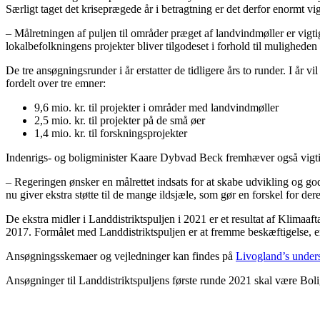
Særligt taget det kriseprægede år i betragtning er det derfor enormt vig
– Målretningen af puljen til områder præget af landvindmøller er vigt
lokalbefolkningens projekter bliver tilgodeset i forhold til mulighede
De tre ansøgningsrunder i år erstatter de tidligere års to runder. I år vi
fordelt over tre emner:
9,6 mio. kr. til projekter i områder med landvindmøller
2,5 mio. kr. til projekter på de små øer
1,4 mio. kr. til forskningsprojekter
Indenrigs- og boligminister Kaare Dybvad Beck fremhæver også vigtigh
– Regeringen ønsker en målrettet indsats for at skabe udvikling og gode
nu giver ekstra støtte til de mange ildsjæle, som gør en forskel for 
De ekstra midler i Landdistriktspuljen i 2021 er et resultat af Klimaa
2017. Formålet med Landdistriktspuljen er at fremme beskæftigelse, erhv
Ansøgningsskemaer og vejledninger kan findes på
Livogland’s under
Ansøgninger til Landdistriktspuljens første runde 2021 skal være Bol